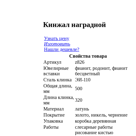
Кинжал наградной
Узнать цену
Изготовить
Нашли дешевле?
Свойства товара
Артикул
z826
Ювелирные
фианит, родонит, фианит
вставки
бесцветный
Сталь клинка
ЭИ-110
Общая длина,
500
мм
Длина клинка,
320
мм
Материал
латунь
Покрытие
золото, никель, чернение
Упаковка
коробка деревянная
Работы
слесарные работы
рисование кистью