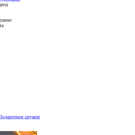
ород
рзине:
та
Подарочное оружие