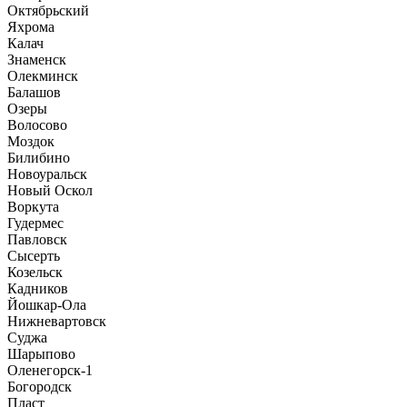
Октябрьский
Яхрома
Калач
Знаменск
Олекминск
Балашов
Озеры
Волосово
Моздок
Билибино
Новоуральск
Новый Оскол
Воркута
Гудермес
Павловск
Сысерть
Козельск
Кадников
Йошкар-Ола
Нижневартовск
Суджа
Шарыпово
Оленегорск-1
Богородск
Пласт