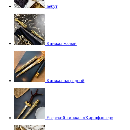
Бебут
Кинжал малый
Кинжал наградной
Егерский кинжал «Хиршфангер»