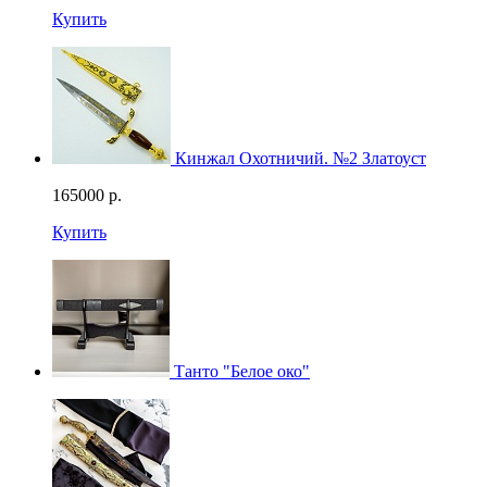
Купить
Кинжал Охотничий. №2 Златоуст
165000
р.
Купить
Танто "Белое око"