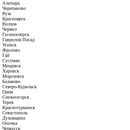
Алатырь
Черепаново
Руза
Красноярск
Волхов
Чермоз
Гусиноозерск
Гаврилов Посад
Усинск
Фролово
Гай
Сусуман
Мещовск
Харовск
Морозовск
Балаково
Северо-Курильск
Грязи
Снежногорск
Терек
Краснотурьинск
Севастополь
Духовщина
Опочка
Черкесск