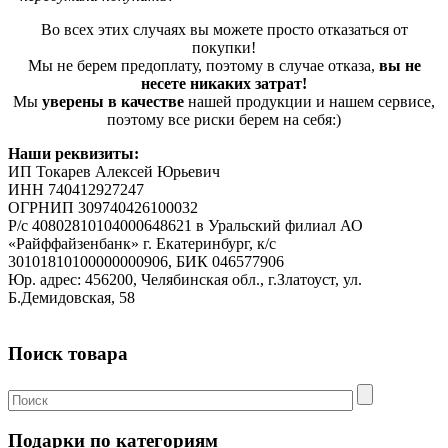
Во всех этих случаях вы можете просто отказаться от
покупки!
Мы не берем предоплату, поэтому в случае отказа,
вы не
несете никаких затрат!
Мы
уверены в качестве
нашей продукции и нашем сервисе,
поэтому все риски берем на себя:)
Наши реквизиты:
ИП Токарев Алексей Юрьевич
ИНН 740412927247
ОГРНИП 309740426100032
Р/с 40802810104000648621 в Уральский филиал АО
«Райффайзенбанк» г. Екатеринбург, к/с
30101810100000000906, БИК 046577906
Юр. адрес: 456200, Челябинская обл., г.Златоуст, ул.
Б.Демидовская, 58
Поиск товара
Подарки по категориям