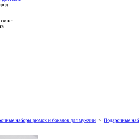
ород
рзине:
та
очные наборы рюмок и бокалов для мужчин
>
Подарочные наб