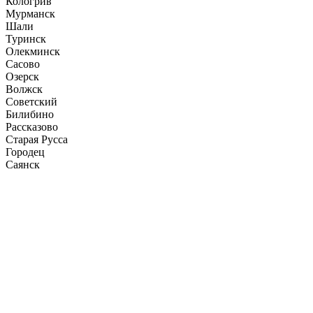
Кологрив
Мурманск
Шали
Туринск
Олекминск
Сасово
Озерск
Волжск
Советский
Билибино
Рассказово
Старая Русса
Городец
Саянск