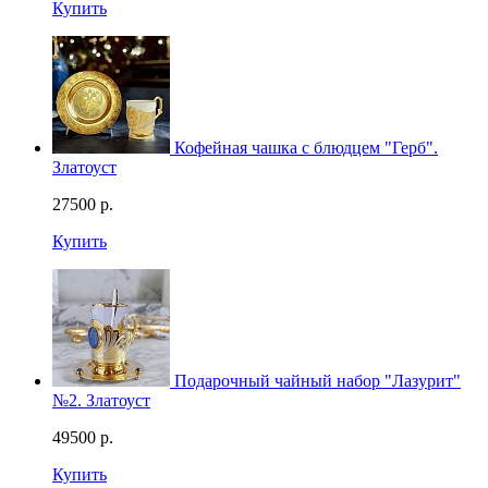
Купить
Кофейная чашка с блюдцем "Герб".
Златоуст
27500
р.
Купить
Подарочный чайный набор "Лазурит"
№2. Златоуст
49500
р.
Купить