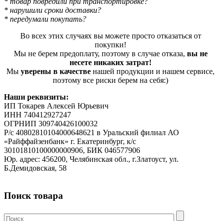
* товар повредили при транспортировке?
* нарушили сроки доставки?
* передумали покупать?
Во всех этих случаях вы можете просто отказаться от
покупки!
Мы не берем предоплату, поэтому в случае отказа,
вы не
несете никаких затрат!
Мы
уверены в качестве
нашей продукции и нашем сервисе,
поэтому все риски берем на себя:)
Наши реквизиты:
ИП Токарев Алексей Юрьевич
ИНН 740412927247
ОГРНИП 309740426100032
Р/с 40802810104000648621 в Уральский филиал АО
«Райффайзенбанк» г. Екатеринбург, к/с
30101810100000000906, БИК 046577906
Юр. адрес: 456200, Челябинская обл., г.Златоуст, ул.
Б.Демидовская, 58
Поиск товара