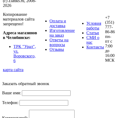
(с) Zlatiks.ru, 2008-
2026
Копирование
+7
материалов сайта
Оплата и
(351)
Условия
запрещено!
доставка
777-
работы
Изготовление
86-86
Адреса магазинов
Статьи
на заказ
пн-
в Челябинске:
СМИ о
Ответы на
пт с
нас
вопросы
7:00
ТРК "Урал",
Контакты
Отзывы
до
ул.
16:00
Воровского,
МСК
6
карта сайта
Заказать обратный звонок
Ваше имя:
Телефон:
Комментарий: