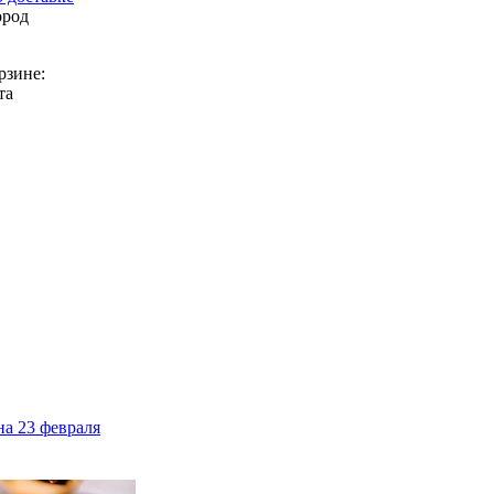
ород
рзине:
та
на 23 февраля