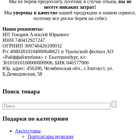
Мы не берем предоплату, поэтому в случае отказа,
вы не
несете никаких затрат!
Мы
уверены в качестве
нашей продукции и нашем сервисе,
поэтому все риски берем на себя:)
Наши реквизиты:
ИП Токарев Алексей Юрьевич
ИНН 740412927247
ОГРНИП 309740426100032
Р/с 40802810104000648621 в Уральский филиал АО
«Райффайзенбанк» г. Екатеринбург, к/с
30101810100000000906, БИК 046577906
Юр. адрес: 456200, Челябинская обл., г.Златоуст, ул.
Б.Демидовская, 58
Поиск товара
Подарки по категориям
Аксессуары
Портсигары мужские