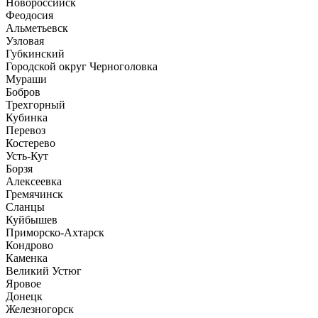
Новороссийск
Феодосия
Альметьевск
Узловая
Губкинский
Городской округ Черноголовка
Мураши
Бобров
Трехгорный
Кубинка
Перевоз
Костерево
Усть-Кут
Борзя
Алексеевка
Гремячинск
Сланцы
Куйбышев
Приморско-Ахтарск
Кондрово
Каменка
Великий Устюг
Яровое
Донецк
Железногорск